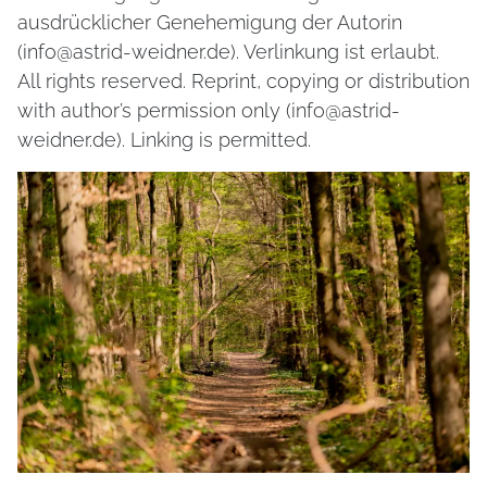
ausdrücklicher Genehemigung der Autorin
(info@astrid-weidner.de). Verlinkung ist erlaubt.
All rights reserved. Reprint, copying or distribution
with author’s permission only (info@astrid-
weidner.de). Linking is permitted.