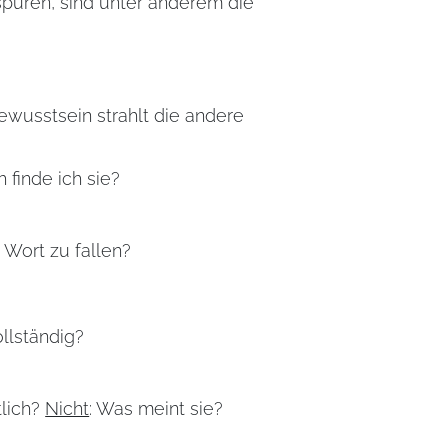
püren, sind unter anderem die
wusstsein strahlt die andere
finde ich sie?
s Wort zu fallen?
ollständig?
tlich?
Nicht
: Was meint sie?