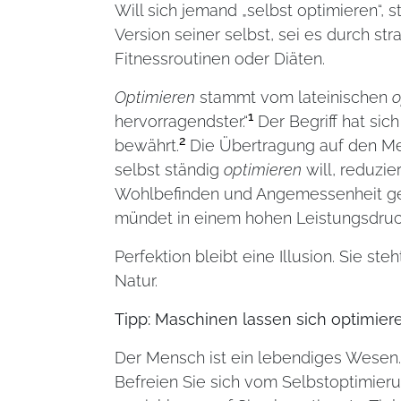
Will sich jemand „selbst optimieren“, s
Version seiner selbst, sei es durch str
Fitnessroutinen oder Diäten.
Optimieren
stammt vom lateinischen
o
1
hervorragendster.“
Der Begriff hat sich
2
bewährt.
Die Übertragung auf den Men
selbst ständig
optimieren
will, reduzie
Wohlbefinden und Angemessenheit ge
mündet in einem hohen Leistungsdruck
Perfektion bleibt eine Illusion. Sie s
Natur.
Tipp: Maschinen lassen sich optimier
Der Mensch ist ein lebendiges Wesen. 
Befreien Sie sich vom Selbstoptimieru